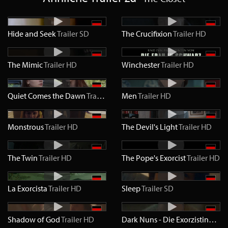
Hide and Seek
Trailer
SD
The Crucifixion
Trailer
HD
The Mimic
Trailer
HD
Winchester
Trailer
HD
Quiet Comes the Dawn
Trailer
HD
Men
Trailer
HD
Monstrous
Trailer
HD
The Devil's Light
Trailer
HD
The Twin
Trailer
HD
The Pope's Exorcist
Trailer
HD
La Exorcista
Trailer
HD
Sleep
Trailer
SD
Shadow of God
Trailer
HD
Dark Nuns - Die Exorzistinnen
T