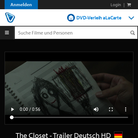
Anmelden
Login
|
DVD-Verleih aLaCarte
DVD-Verleih im Abo
Streamen
Shop
Blog
The Closet - Trailer Deutsch HD