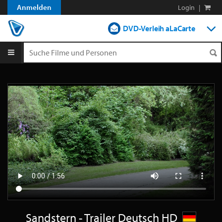
Anmelden
Login
|
DVD-Verleih aLaCarte
DVD-Verleih im Abo
Streamen
Shop
Blog
Sandstern - Trailer Deutsch HD