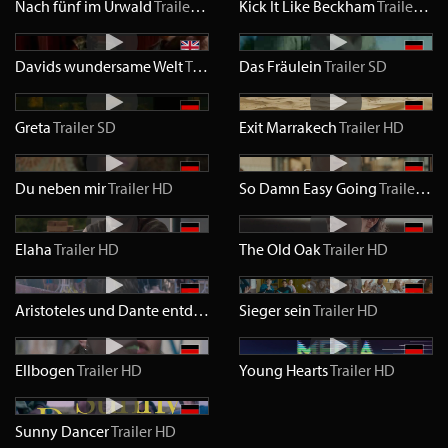
Nach fünf im Urwald
Trailer
SD
Kick It Like Beckham
Trailer
SD
Davids wundersame Welt
Trailer
SD
Das Fräulein
Trailer
SD
Greta
Trailer
SD
Exit Marrakech
Trailer
HD
Du neben mir
Trailer
HD
So Damn Easy Going
Trailer
HD
Elaha
Trailer
HD
The Old Oak
Trailer
HD
Aristoteles und Dante entdecken die Geheimnisse des Universums
Sieger sein
Trailer
HD
Ellbogen
Trailer
HD
Young Hearts
Trailer
HD
Sunny Dancer
Trailer
HD