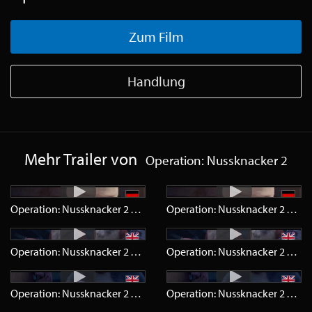
Zum Film
Handlung
Mehr Trailer von
Operation: Nussknacker 2
Operation: Nussknacker 2
Trailer
HD
Operation: Nussknacker 2
Traile
Operation: Nussknacker 2
Trailer
HD
Operation: Nussknacker 2
Traile
Operation: Nussknacker 2
Teaser
HD
Operation: Nussknacker 2
Tease