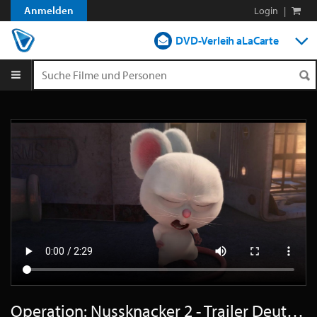
Anmelden
Login
|
DVD-Verleih aLaCarte
DVD-Verleih im Abo
Streamen
Shop
Blog
Operation: Nussknacker 2 - Trailer Deutsch HD