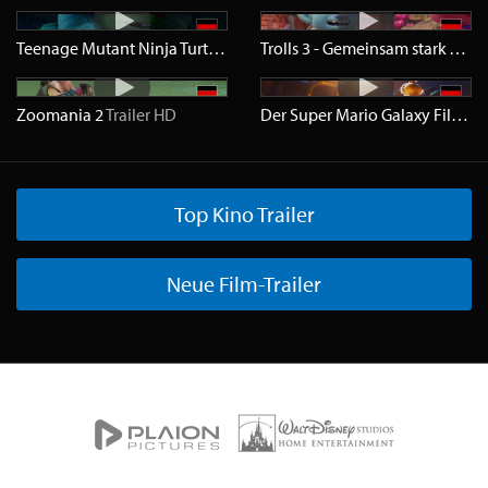
Teenage Mutant Ninja Turtles - Mutant Mayhem
Trailer
HD
Trolls 3 - Gemeinsam stark
Traile
Zoomania 2
Trailer
HD
Der Super Mario Galaxy Film
Tra
Top Kino Trailer
Neue Film-Trailer