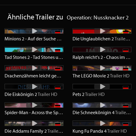
Ähnliche Trailer zu
Operation: Nussknacker 2
Minions 2 - Auf der Suche nach dem Mini-Boss
Die Unglaublichen 2
Trailer
HD
Trailer
HD
Tad Stones 2 - Tad Stones und das Geheimnis von Köng Midas
Ralph reicht's 2 - Chaos im Netz
Trai
Drachenzähmen leicht gemacht 3
The LEGO Movie 2
Trailer
HD
Trailer
HD
Die Eiskönigin 2
Trailer
HD
Pets 2
Trailer
HD
Spider-Man - Across the Spider-Verse
Die Schneekönigin 4
Trailer
HD
Trailer
HD
Die Addams Family 2
Trailer
HD
Kung Fu Panda 4
Trailer
HD