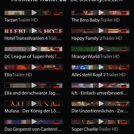
Tarzan
Trailer
HD
The Boss Baby
Trailer
HD
Hotel Transsilvanien 4
Trailer
HD
Happy Family 2
Trailer
HD
DC League of Super-Pets
Trailer
HD
Strange World
Trailer
HD
Elio
Trailer
HD
Alles steht Kopf 2
Trailer
HD
Ella und der schwarze Jaguar
Trailer
HD
Ich - Einfach unverbesserlich 4
T
Mufasa - Der König der Löwen
Trailer
HD
Die Unzertrennlichen - Zwei durch Dick und Dünn
Das Gespenst von Canterville
Trailer
Super Charlie
SD
Trailer
HD