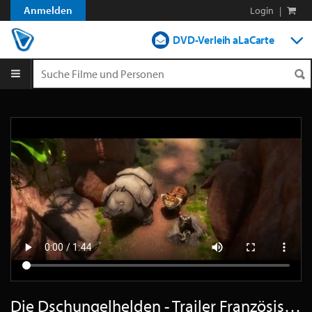
Anmelden
Login
|
DVD-Verleih aLaCarte
DVD-Verleih im Abo
Streamen
Shop
Blog
Die Dschungelhelden - Trailer Französisch SD