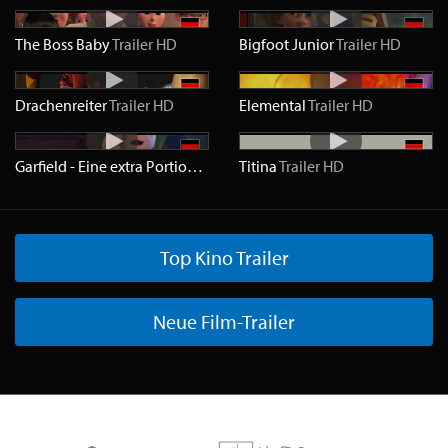
The Boss Baby
Trailer
HD
Bigfoot Junior
Trailer
HD
Drachenreiter
Trailer
HD
Elemental
Trailer
HD
Garfield - Eine extra Portion Abenteuer
Titina
Trailer
Trailer
HD
HD
Top Kino Trailer
Neue Film-Trailer