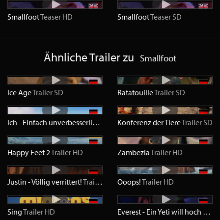
Smallfoot
Teaser
HD
Smallfoot
Teaser
SD
Ähnliche Trailer zu
Smallfoot
Ice Age
Trailer
SD
Ratatouille
Trailer
SD
Ich - Einfach unverbesserlich
Trailer
Konferenz der Tiere
HD
Trailer
SD
Happy Feet 2
Trailer
HD
Zambezia
Trailer
HD
Justin - Völlig verrittert!
Trailer
HD
Ooops!
Trailer
HD
Sing
Trailer
HD
Everest - Ein Yeti will hoch hinaus