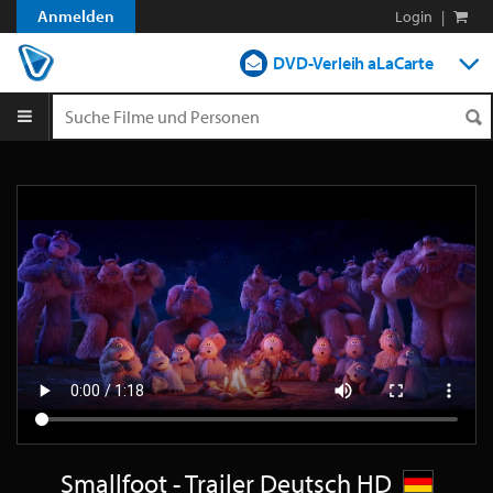
Anmelden
Login
|
DVD-Verleih aLaCarte
DVD-Verleih im Abo
Streamen
Shop
Blog
Smallfoot - Trailer Deutsch HD