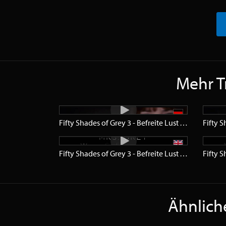
Mehr T
Fifty Shades of Grey 3 - Befreite Lust
Trailer
HD
Fifty Shades of Grey 3 - Befreite Lust
Teaser
HD
Ähnliche