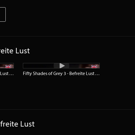
reite Lust
Fifty Shades of Grey 3 - Befreite Lust
Trailer
HD
Fifty Shades of Grey 3 - Befreite Lust
Trailer
SD
freite Lust