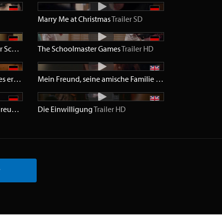
Marry Me at Christmas
Trailer
SD
Drifters - Die Versuchung meiner Schwester
The Schoolmaster Games
Trailer
HD
Trailer
HD
Irgendwann werden wir uns alles erzählen
Trailer
HD
Mein Freund, seine amische Familie und ich
Trailer
HD
Die Verführung meiner besten Freundin
Trailer
Die Einwilligung
HD
Trailer
HD
r