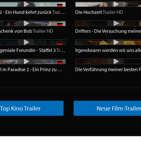
 2 - Ein Hund kehrt zurück
railer
SD
Trailer
HD
Die Hochzeit
Trailer
HD
schenk von Bob
Trailer
HD
geniale Freundin - Staffel 3
Trailer
HD
A Royal in Paradise 2 - Ein Prinz zu Weihnachten
Trailer
HD
Top Kino Trailer
Neue Film-Traile