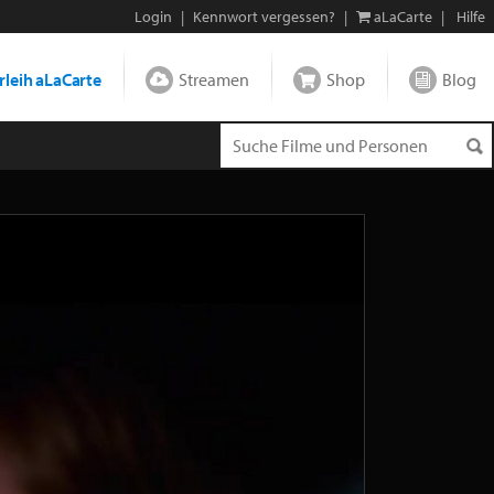
Login
|
Kennwort vergessen?
|
aLaCarte
|
Hilfe
leih aLaCarte
Streamen
Shop
Blog