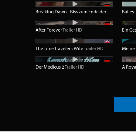
Breaking Dawn - Biss zum Ende der Nacht - Teil 1
Bailey
T
After Forever
Trailer
HD
Ein Ge
The Time Traveler's Wife
Trailer
HD
Meine 
Der Medicus 2
Trailer
HD