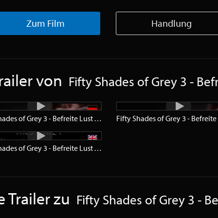
Zum Film
Handlung
railer von
Fifty Shades of Grey 3 - Bef
Fifty Shades of Grey 3 - Befreite Lust
Trailer
SD
Fifty Shades of Grey 3 - Befreite Lust
Teaser
SD
 Trailer zu
Fifty Shades of Grey 3 - Be