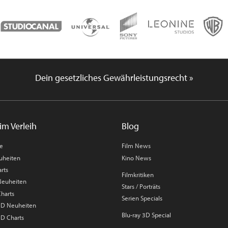
Dein gesetzliches Gewährleistungsrecht »
im Verleih
Blog
me
Film News
uheiten
Kino News
rts
Filmkritiken
 Neuheiten
Stars / Porträts
Charts
Serien Specials
 3D Neuheiten
Blu-ray 3D Special
3D Charts