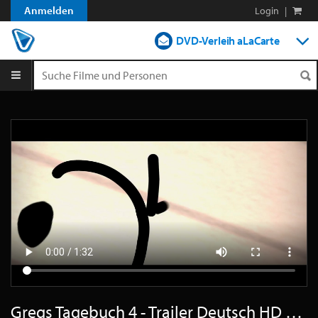
Anmelden
Login
|
DVD-Verleih aLaCarte
DVD-Verleih im Abo
Streamen
Shop
Blog
Gregs Tagebuch 4 - Trailer Deutsch HD