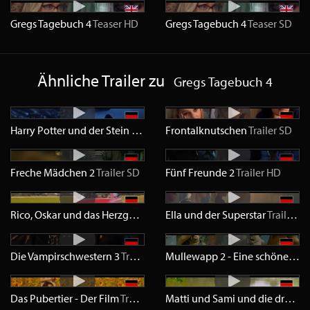
Gregs Tagebuch 4
Teaser
HD
Gregs Tagebuch 4
Teaser
SD
Ähnliche Trailer zu
Gregs Tagebuch 4
Harry Potter und der Stein der Weisen
Frontalknutschen
Trailer
HD
Trailer
SD
Freche Mädchen 2
Trailer
SD
Fünf Freunde 2
Trailer
HD
Rico, Oskar und das Herzgebreche
Ella und der Superstar
Trailer
HD
Trailer
H
Die Vampirschwestern 3
Trailer
HD
Mullewapp 2 - Eine schöne Schweinerei
Das Pubertier - Der Film
Trailer
HD
Matti und Sami und die drei größten Fehler des Universums