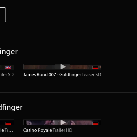
inger
iler
SD
James Bond 007 - Goldfinger
Teaser
SD
dfinger
nie
Trailer
SD
Casino Royale
Trailer
HD