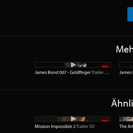
Mehr
James Bond 007 - Goldfinger
Trailer
HD
James 
Ähnli
Mission Impossible 2
Trailer
SD
The Ar