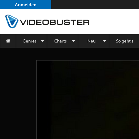
Anmelden
Genres
Charts
Neu
So geht's