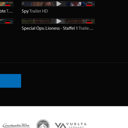
ebte
Trailer
SD
Spy
Trailer
HD
Special Ops: Lioness - Staffel 1
Trailer
HD
r