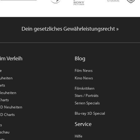
Dein gesetzliches Gewährleistungsrecht »
im Verleih
Blog
me
Film News
uheiten
Kino News
rts
Filmkritiken
 Neuheiten
Stars / Porträts
Charts
Serien Specials
 3D Neuheiten
Blu-ray 3D Special
3D Charts
Service
ts
rschau
Hilfe
rts