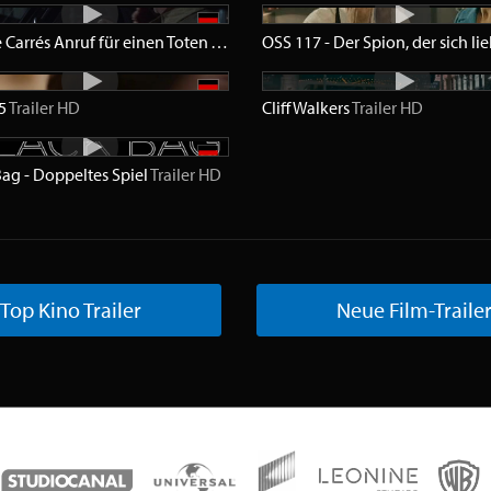
John le Carrés Anruf für einen Toten
Trailer
HD
OSS 117 - Der Spion, der sich li
55
Trailer
HD
Cliff Walkers
Trailer
HD
Bag - Doppeltes Spiel
Trailer
HD
Top Kino Trailer
Neue Film-Traile