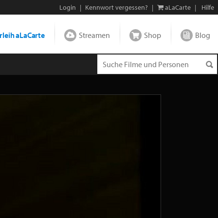
Login
|
Kennwort vergessen?
|
aLaCarte
|
Hilfe
leih aLaCarte
Streamen
Shop
Blog