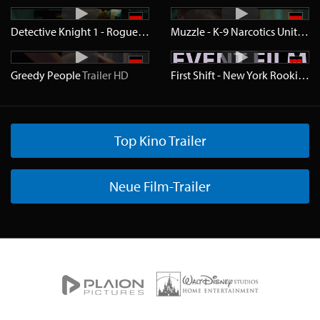
Detective Knight 1 - Rogue
Trailer
HD
Muzzle - K-9 Narcotics Unit
Trail
Greedy People
Trailer
HD
First Shift - New York Rookie
Tra
Top Kino Trailer
Neue Film-Trailer