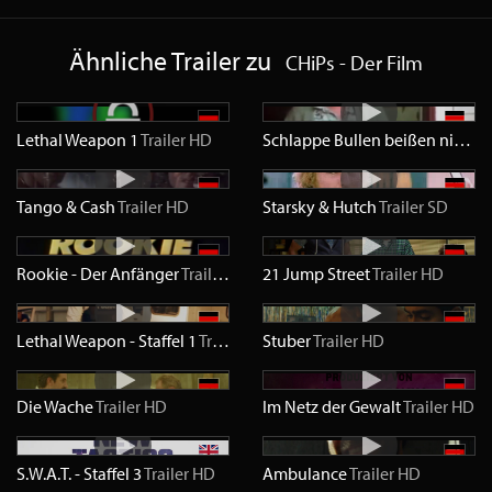
Ähnliche Trailer zu
CHiPs - Der Film
Lethal Weapon 1
Trailer
HD
Schlappe Bullen beißen nicht
Tr
Tango & Cash
Trailer
HD
Starsky & Hutch
Trailer
SD
Rookie - Der Anfänger
Trailer
HD
21 Jump Street
Trailer
HD
Lethal Weapon - Staffel 1
Trailer
HD
Stuber
Trailer
HD
Die Wache
Trailer
HD
Im Netz der Gewalt
Trailer
HD
S.W.A.T. - Staffel 3
Trailer
HD
Ambulance
Trailer
HD