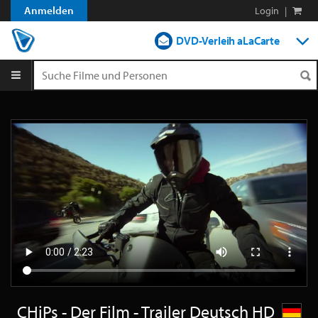
Anmelden
Login
|
DVD-Verleih aLaCarte
DVD-Verleih im Abo
Streamen
Shop
Blog
CHiPs - Der Film - Trailer Deutsch HD