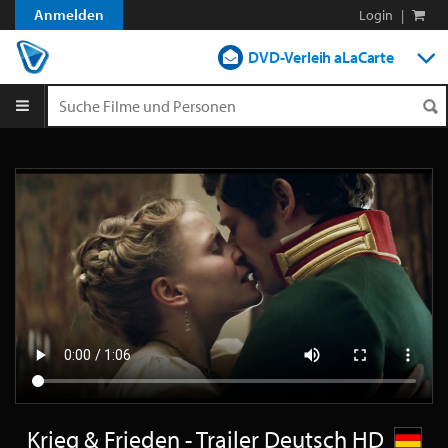
Anmelden
Login
|
DVD-Verleih aLaCarte
DVD-Verleih im Abo
Streamen
Shop
Blog
Krieg & Frieden - Trailer Deutsch HD