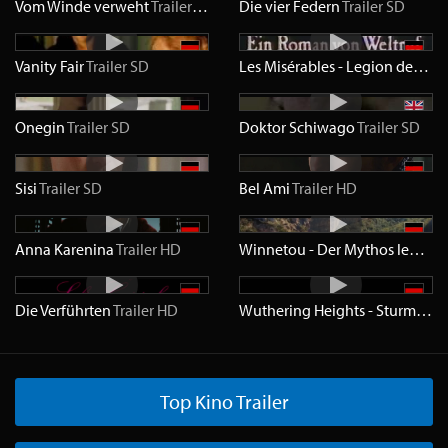
Vom Winde verweht
Trailer
HD
Die vier Federn
Trailer
SD
Vanity Fair
Trailer
SD
Les Misérables - Legion der Verdammten
Onegin
Trailer
SD
Doktor Schiwago
Trailer
SD
Sisi
Trailer
SD
Bel Ami
Trailer
HD
Anna Karenina
Trailer
HD
Winnetou - Der Mythos lebt
Tra
Die Verführten
Trailer
HD
Wuthering Heights - Sturmhöhe
Top Kino Trailer