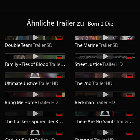
Ähnliche Trailer zu
Born 2 Die
Double Team
Trailer
SD
The Marine
Trailer
SD
Family - Ties of Blood
Trailer
SD
Street Justice
Trailer
HD
Ultimate Justice
Trailer
HD
The 2nd
Trailer
HD
Bring Me Home
Trailer
HD
Beckman
Trailer
HD
The Tracker - Spuren der Rache
Trailer
There Are No Saints
HD
Trailer
HD