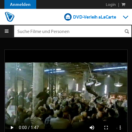
Anmelden
Login
|
DVD-Verleih aLaCarte
DVD-Verleih im Abo
Streamen
Shop
Blog