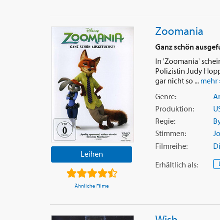
Zoomania
Ganz schön ausgef
In 'Zoomania' schei
Polizistin Judy Hopps
gar nicht so ...
mehr 
Genre:
A
Produktion:
U
Regie:
B
Stimmen:
Jo
Filmreihe:
D
Leihen
Erhältlich
als
:
Ähnliche Filme
Wish