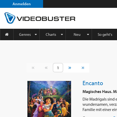
Anmelden
Genres
Charts
Neu
So geht's
Vorherige Seite
Nächste Seite
Encanto
Magisches Haus. Ma
Die Madrigals sind 
wundersamen, verzau
Familie mit einer ein