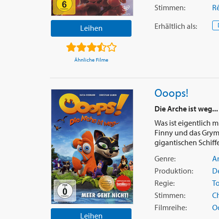
Stimmen:
R
Erhältlich
als
:
Leihen
Ähnliche Filme
Ooops!
Die Arche ist weg..
Was ist eigentlich m
Finny und das Grym
gigantischen Schiffe
Genre:
A
Produktion:
D
Regie:
T
Stimmen:
Ch
Filmreihe:
O
Leihen