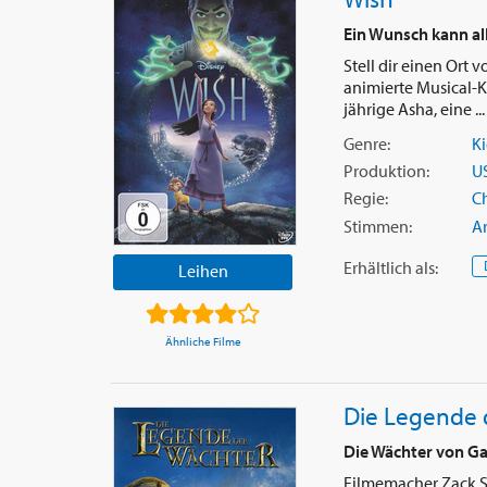
Ein Wunsch kann all
Stell dir einen Ort
animierte Musical-K
jährige Asha, eine ..
Genre:
Ki
Produktion:
U
Regie:
Ch
Stimmen:
A
Erhältlich
als
:
Leihen
Ähnliche Filme
Die Legende 
Die Wächter von G
Filmemacher Zack Sn