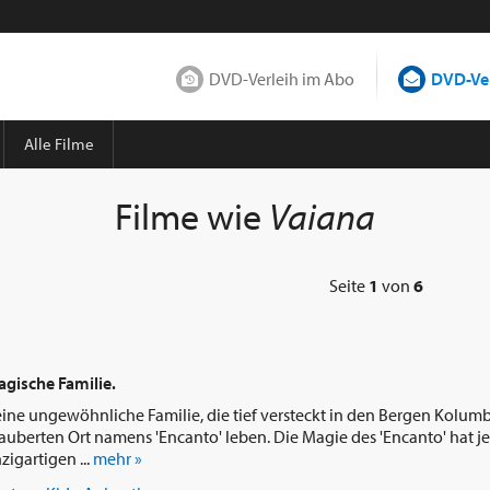
DVD-Verleih im Abo
DVD-Ver
Alle Filme
Filme wie
Vaiana
Seite
1
von
6
gische Familie.
eine ungewöhnliche Familie, die tief versteckt in den Bergen Kolum
berten Ort namens 'Encanto' leben. Die Magie des 'Encanto' hat je
zigartigen ...
mehr »