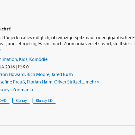
uchst!
nt für jeden alles möglich, ob winzige Spitzmaus oder gigantischer E
 - jung, ehrgeizig, Häsin - nach Zoomania versetzt wird, stellt sie sch
»
nimation
,
Kids
,
Komödie
SA
2016 | FSK 0
yron Howard
,
Rich Moore
,
Jared Bush
sefine Preuß
,
Florian Halm
,
Oliver Stritzel
...
mehr »
isneys Zoomania
DVD
Blu-ray
Blu-ray 3D