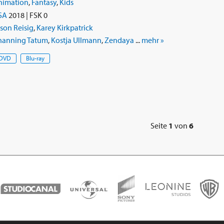
nimation
,
Fantasy
,
Kids
SA
2018 | FSK 0
son Reisig
,
Karey Kirkpatrick
hanning Tatum
,
Kostja Ullmann
,
Zendaya
...
mehr »
DVD
Blu-ray
Seite
1
von
6