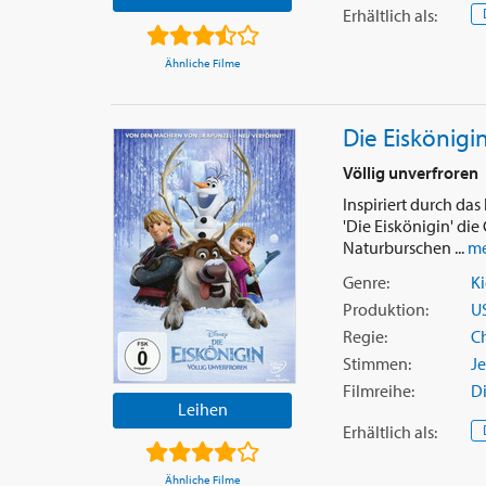
Erhältlich
als
:
Ähnliche Filme
Die Eiskönigi
Völlig unverfroren
Inspiriert durch da
'Die Eiskönigin' die
Naturburschen ...
me
Genre:
Ki
Produktion:
U
Regie:
Ch
Stimmen:
Je
Filmreihe:
Di
Leihen
Erhältlich
als
:
Ähnliche Filme