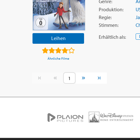
Genre:
A
Produktion:
U
Regie:
Ja
Stimmen:
C
Erhältlich
als
:
Leihen
Ähnliche Filme
Vorherige Seite
Nächste Seite