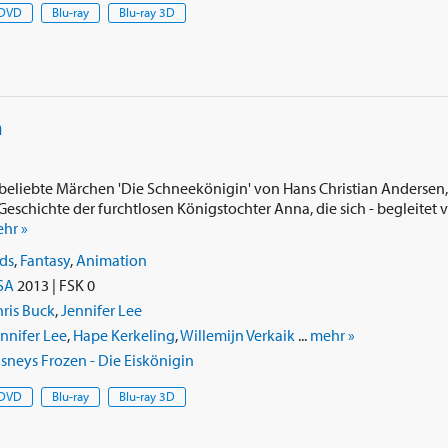
DVD
Blu-ray
Blu-ray 3D
n
s beliebte Märchen 'Die Schneekönigin' von Hans Christian Andersen,
 Geschichte der furchtlosen Königstochter Anna, die sich - begleitet
hr »
ds
,
Fantasy
,
Animation
SA
2013 | FSK 0
ris Buck
,
Jennifer Lee
nnifer Lee
,
Hape Kerkeling
,
Willemijn Verkaik
...
mehr »
sneys Frozen - Die Eiskönigin
DVD
Blu-ray
Blu-ray 3D