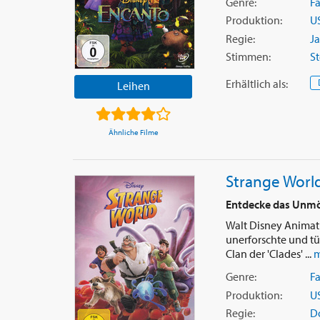
Genre:
F
Produktion:
U
Regie:
J
Stimmen:
St
Erhältlich
als
:
Leihen
Ähnliche Filme
Strange Worl
Entdecke das Unmö
Walt Disney Animatio
unerforschte und tü
Clan der 'Clades' ...
m
Genre:
F
Produktion:
U
Regie:
D