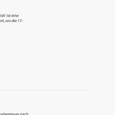
h' ist eine
rt, wo die 17-
ienabenteuer nach