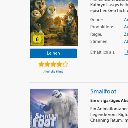
Kathryn Laskys beli
epischen Geschichten
Genre:
A
Produktion:
Au
Regie:
Z
Stimmen:
A
Erhältlich
als
:
Leihen
Ähnliche Filme
Smallfoot
Ein eisigartiges Ab
Ein Animationsabente
Legende vom 'Bigfoo
Channing Tatum, im