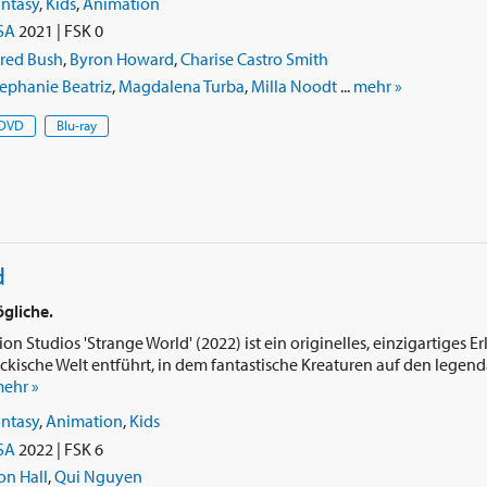
antasy
,
Kids
,
Animation
SA
2021 | FSK 0
ared Bush
,
Byron Howard
,
Charise Castro Smith
ephanie Beatriz
,
Magdalena Turba
,
Milla Noodt
...
mehr »
DVD
Blu-ray
d
gliche.
n Studios 'Strange World' (2022) ist ein originelles, einzigartiges Erl
ckische Welt entführt, in dem fantastische Kreaturen auf den legend
ehr »
antasy
,
Animation
,
Kids
SA
2022 | FSK 6
on Hall
,
Qui Nguyen