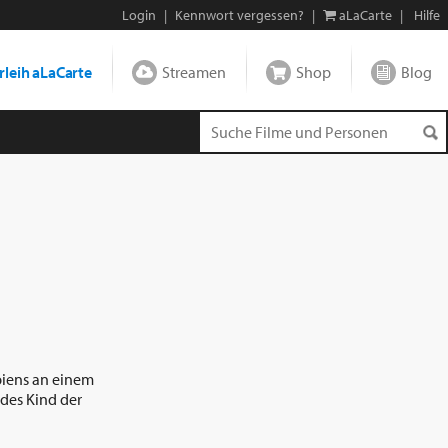
Login
|
Kennwort vergessen?
|
aLaCarte
|
Hilfe
leih aLaCarte
Streamen
Shop
Blog
biens an einem
des Kind der