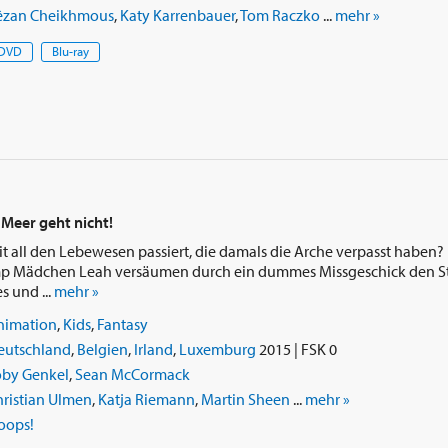
êzan Cheikhmous
,
Katy Karrenbauer
,
Tom Raczko
...
mehr »
DVD
Blu-ray
. Meer geht nicht!
it all den Lebewesen passiert, die damals die Arche verpasst haben?
p Mädchen Leah versäumen durch ein dummes Missgeschick den St
s und ...
mehr »
nimation
,
Kids
,
Fantasy
eutschland
,
Belgien
,
Irland
,
Luxemburg
2015 | FSK 0
oby Genkel
,
Sean McCormack
ristian Ulmen
,
Katja Riemann
,
Martin Sheen
...
mehr »
oops!