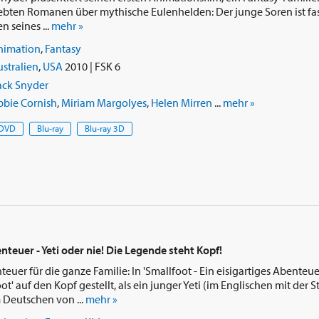
ebten Romanen über mythische Eulenhelden: Der junge Soren ist fas
 seines ...
mehr »
nimation
,
Fantasy
stralien
,
USA
2010 | FSK 6
ack Snyder
bbie Cornish
,
Miriam Margolyes
,
Helen Mirren
...
mehr »
DVD
Blu-ray
Blu-ray 3D
enteuer - Yeti oder nie! Die Legende steht Kopf!
uer für die ganze Familie: In 'Smallfoot - Ein eisigartiges Abenteue
t' auf den Kopf gestellt, als ein junger Yeti (im Englischen mit der
 Deutschen von ...
mehr »