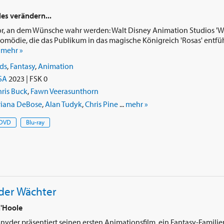
es verändern...
 vor, an dem Wünsche wahr werden: Walt Disney Animation Studios 'Wis
omödie, die das Publikum in das magische Königreich 'Rosas' entfüh
.
mehr »
ds
,
Fantasy
,
Animation
SA
2023 | FSK 0
ris Buck
,
Fawn Veerasunthorn
riana DeBose
,
Alan Tudyk
,
Chris Pine
...
mehr »
DVD
Blu-ray
der Wächter
a'Hoole
yder präsentiert seinen ersten Animationsfilm, ein Fantasy-Famil