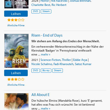
2024
|
Horror
|
Nik Kacevski
|
Joshua Brennan
,
Charlotte Best
,
Ric Herbert
DVD
Stream
Leihen
Ähnliche Filme
Risen - End of Days
Wir stehen am Anfang des Endes der Menschheit.
Ein verheerender Meteoriteneinschlag in der Nähe der
Kleinstadt 'Badger' in 'Pennsylvania' entfesselt
eine ...
mehr »
2021
|
Science-Fiction
,
Thriller
|
Eddie Arya
|
Nicole Schalmo
,
Fadi-Kharouteh
,
Satoz Kumar
DVD
Blu-ray
Stream
Leihen
Ähnliche Filme
All About E
Die hübsche Elmira (Mandahla Rose), kurz 'E' genannt,
hat alles was Frau sich wünscht: Sie ist betörend
sexy ...
mehr »