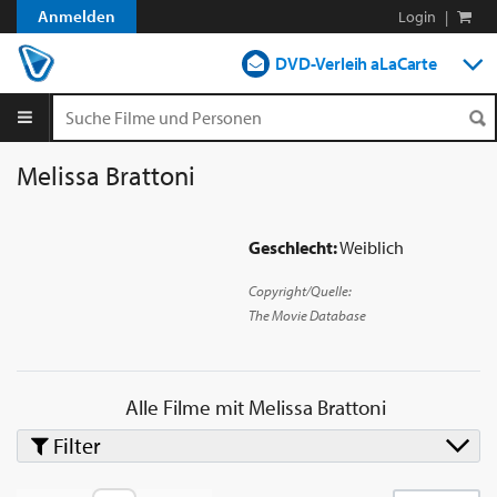
Anmelden
Login
|
DVD-Verleih aLaCarte
DVD-Verleih im Abo
Streamen
Melissa Brattoni
Shop
Geschlecht:
Weiblich
Blog
Copyright/Quelle:
The Movie Database
Alle Filme mit
Melissa Brattoni
Filter