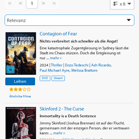
Vorherige Seite
Nächste Seite
x 8
Contagion of Fear
Nichts verbreitet sich schneller als die Angst!
Eine katastrophale Zugentgleisung in Sydney lässt die
Stadt ins Chaos stürzen. Doch die Entgleisung ist
nur ...
mehr »
2024
|
Thriller
|
Enzo Tedeschi
|
Ash Ricardo
,
Paul Michael Ayre
,
Melissa Brattoni
DVD
Stream
Leihen
Ähnliche Filme
Skinford 2 - The Curse
Immortality is a Death Sentence
Jimmy Skinford (Joshua Brennan) ist auf der Flucht,
gemeinsam mit der einzigen Person, der er vertrauen
kann: ...
mehr »