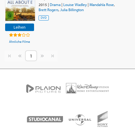
2015
|
Drama
|
Louise Wadley
|
Mandahla Rose
,
Brett Rogers
,
Julia Billington
DVD
Leihen
Ähnliche Filme
Vorherige Seite
Nächste Seite