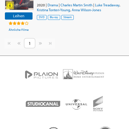
2020
|
Drama
|
Charles Martin Smith
|
Luke Treadaway
,
Kristina Tonteri-Young
,
Anna Wilson-Jones
Leihen
DVD
Blu-ray
Stream
Ähnliche Filme
Vorherige Seite
Nächste Seite