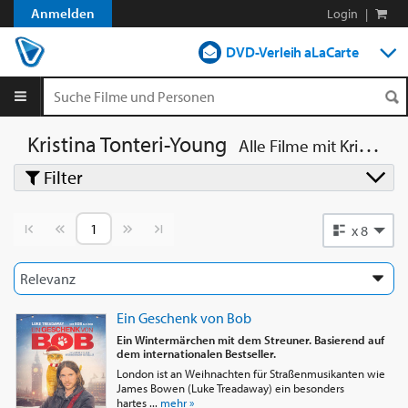
Anmelden
Login
|
DVD-Verleih aLaCarte
DVD-Verleih im Abo
Streamen
Kristina Tonteri-Young
Alle Filme mit
Kristina Tonteri-Young
Filter
Shop
Blog
Vorherige Seite
Nächste Seite
x 8
Ein Geschenk von Bob
Ein Wintermärchen mit dem Streuner. Basierend auf
dem internationalen Bestseller.
London ist an Weihnachten für Straßenmusikanten wie
James Bowen (Luke Treadaway) ein besonders
hartes ...
mehr »