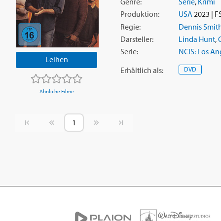
Genre:
Serie
,
Krimi
Produktion:
USA
2023 | F
Regie:
Dennis Smit
Darsteller:
Linda Hunt
,
Serie:
NCIS: Los An
Leihen
Erhältlich
als
:
DVD
Ähnliche Filme
Vorherige Seite
Nächste Seite