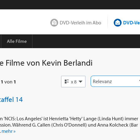
DVD-Verleih im Abo
DVD-Ver
Alle Filme
le Filme von
Kevin Berlandi
e
1
von
1
x 8
affel 14
von 'NCIS: Los Angeles' ist Henrietta 'Hetty' Lange (Linda Hunt) immer
ssion. Während G. Callen (Chris O'Donnell) und Anna Kolcheck (Bar
.
mehr »