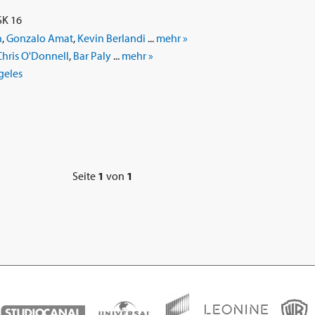
SK 16
h
,
Gonzalo Amat
,
Kevin Berlandi
...
mehr »
Chris O'Donnell
,
Bar Paly
...
mehr »
geles
Seite
1
von
1