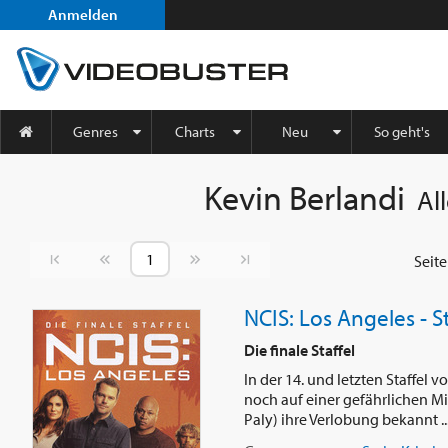
Anmelden
Genres
Charts
Neu
So geht's
Kevin Berlandi
Al
Vorherige Seite
Nächste Seite
Seit
NCIS: Los Angeles - St
Die finale Staffel
In der 14. und letzten Staffel 
noch auf einer gefährlichen Mi
Paly) ihre Verlobung bekannt ..