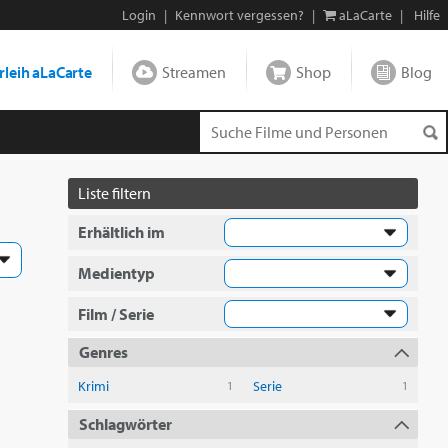
Login
|
Kennwort vergessen?
|
aLaCarte
|
Hilfe
leih aLaCarte
Streamen
Shop
Blog
Liste filtern
Erhältlich im
Medientyp
Film / Serie
Genres
Krimi
Serie
1
1
Schlagwörter