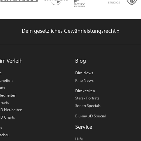
Dein gesetzliches Gewährleistungsrecht »
im Verleih
Blog
me
Film News
uheiten
Kino News
rts
Filmkritiken
 Neuheiten
Stars / Porträts
Charts
Serien Specials
 3D Neuheiten
Blu-ray 3D Special
3D Charts
Service
ts
rschau
Hilfe