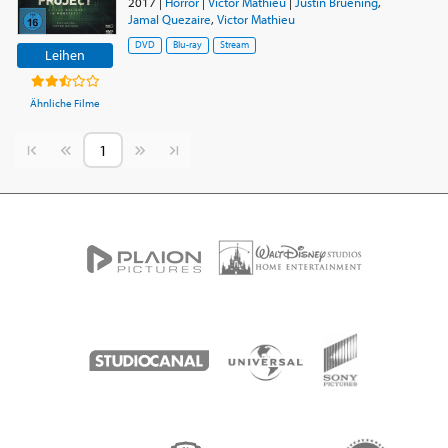
2017
|
Horror
|
Victor Mathieu
|
Justin Bruening
,
Jamal Quezaire
,
Victor Mathieu
DVD
Blu-ray
Stream
Leihen
Ähnliche Filme
Vorherige Seite
Nächste Seite