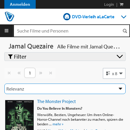
Anmelden
Login
|
DVD-Verleih aLaCarte
DVD-Verleih im Abo
Streamen
Jamal Quezaire
Alle Filme mit
Jamal Quezaire
Filter
Shop
Blog
Vorherige Seite
Nächste Seite
x 8
The Monster Project
Do You Believe In Monsters?
Werwölfe, Bestien, Ungeheuer: Um ihren Online-
Horror-Channel noch bekannter zu machen, spüren die
beiden ...
mehr »