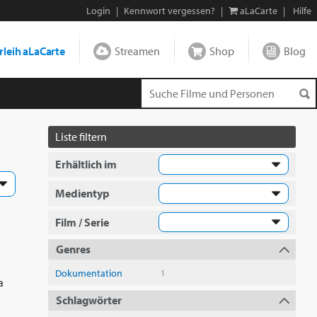
Login
|
Kennwort vergessen?
|
aLaCarte
|
Hilfe
leih aLaCarte
Streamen
Shop
Blog
Liste filtern
Erhältlich im
Medientyp
Film / Serie
Genres
Dokumentation
1
a
Schlagwörter