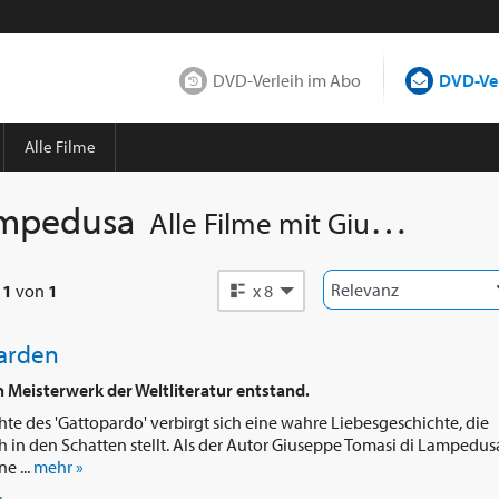
DVD-Verleih im Abo
DVD-Ver
Alle Filme
ampedusa
Alle Filme mit
Giuseppe Tomasi di Lampedusa
e
1
von
1
x 8
arden
n Meisterwerk der Weltliteratur entstand.
te des 'Gattopardo' verbirgt sich eine wahre Liebesgeschichte, die
 in den Schatten stellt. Als der Autor Giuseppe Tomasi di Lampedus
e ...
mehr »