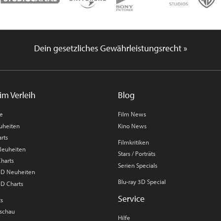
Dein gesetzliches Gewährleistungsrecht »
im Verleih
Blog
me
Film News
uheiten
Kino News
rts
Filmkritiken
 Neuheiten
Stars / Porträts
Charts
Serien Specials
 3D Neuheiten
Blu-ray 3D Special
3D Charts
Service
ts
rschau
Hilfe