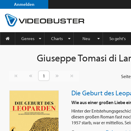
Anmelden
Genres
Charts
Neu
So geht's
Giuseppe Tomasi di L
Vorherige Seite
Nächste Seite
Seit
Die Geburt des Leop
Wie aus einer großen Liebe ei
Hinter der Entstehungsgeschich
diesen großen Roman fast noch
1957 starb, war er mittellos. Sein