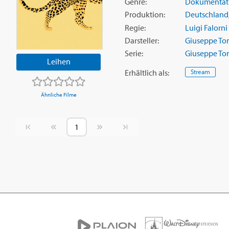
Genre:
Dokumentat
Produktion:
Deutschland
Regie:
Luigi Falorni
Darsteller:
Giuseppe To
Serie:
Giuseppe To
Leihen
Erhältlich
als
:
Stream
Ähnliche Filme
Vorherige Seite
Nächste Seite