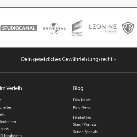
Dein gesetzliches Gewährleistungsrecht »
im Verleih
Blog
me
Film News
uheiten
Kino News
rts
Filmkritiken
 Neuheiten
Stars / Porträts
Charts
Serien Specials
 3D Neuheiten