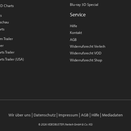
Blu-ray 3D Special
3D Charts
Service
ts
rschau
Hilfe
rts
Kontakt
m Trailer
AGB
ler
Widerrufsrecht Verleih
ts Trailer
Widerrufsrecht VOD
rts Trailer (USA)
Widerrufsrecht Shop
|
|
|
|
|
Wir über uns
Datenschutz
Impressum
AGB
Hilfe
Mediadaten
© 2026 VIDEOBUSTER (Netleih GmbH & Co. KG)