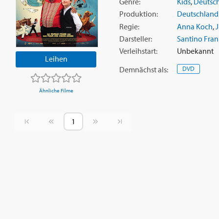
Genre:
Kids
,
Deutsch
Produktion:
Deutschland
Regie:
Anna Koch
,
J
Darsteller:
Santino Fran
Verleihstart:
Unbekannt
Leihen
Demnächst
als
:
DVD
Ähnliche Filme
Vorherige Seite
Nächste Seite