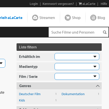
Login
|
Kennwort vergessen?
|
aLaCarte
|
Hilfe
leih aLaCarte
Streamen
Shop
Blog
Liste filtern
Erhältlich im
Medientyp
Film / Serie
Genres
ute
Deutscher Film
Dokumentation
1
1
Kids
1