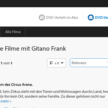
DVD-Verleih im Abo
DVD-Ver
Alle Filme
le Filme mit
Gitano Frank
e
1
von
1
x 8
am des Circus Arena.
nd. Sein Zirkus zieht mit den Tieren und Wohnwagen durchs Land, he
für ihn kein Ort, sondern seine Familie. Zu dieser gehören nicht nur
.
mehr »