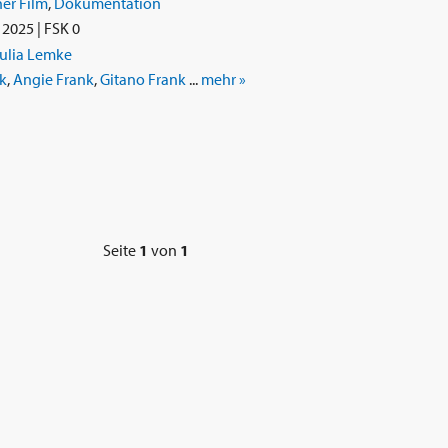
er Film
,
Dokumentation
2025 | FSK 0
ulia Lemke
k
,
Angie Frank
,
Gitano Frank
...
mehr »
Seite
1
von
1