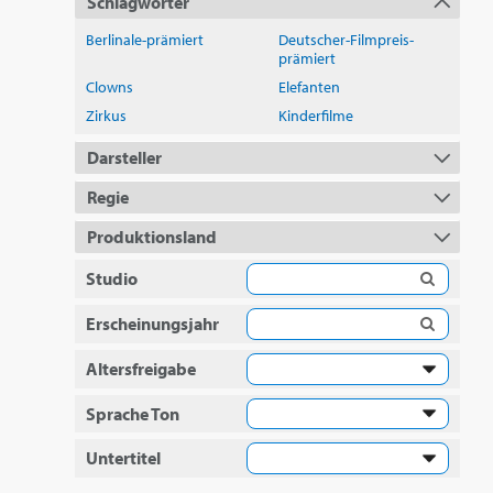
Schlagwörter
Berlinale-prämiert
Deutscher-Filmpreis-
prämiert
Clowns
Elefanten
Zirkus
Kinderfilme
Darsteller
Regie
Produktionsland
Studio
Erscheinungsjahr
Altersfreigabe
Sprache Ton
Untertitel