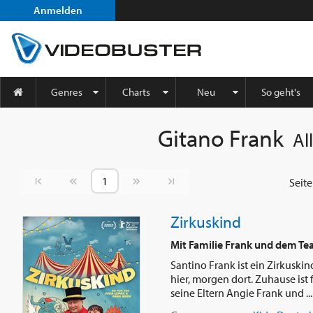
Anmelden
Genres
Charts
Neu
So geht's
Gitano Frank
Al
Vorherige Seite
Nächste Seite
Seit
Zirkuskind
Mit Familie Frank und dem Te
Santino Frank ist ein Zirkuski
hier, morgen dort. Zuhause ist 
seine Eltern Angie Frank und ..