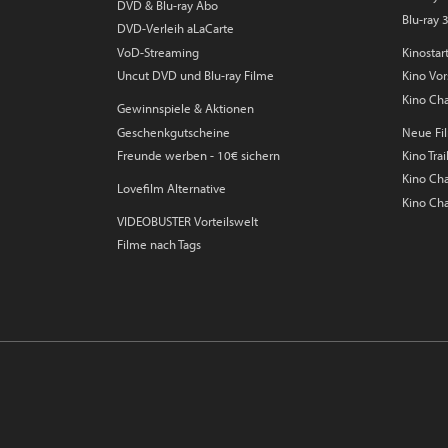
DVD & Blu-ray Abo
Blu-ray 
DVD-Verleih aLaCarte
VoD-Streaming
Kinostar
Uncut DVD und Blu-ray Filme
Kino Vo
Kino Cha
Gewinnspiele & Aktionen
Geschenkgutscheine
Neue Fil
Freunde werben - 10€ sichern
Kino Trai
Kino Char
Lovefilm Alternative
Kino Cha
VIDEOBUSTER Vorteilswelt
Filme nach Tags