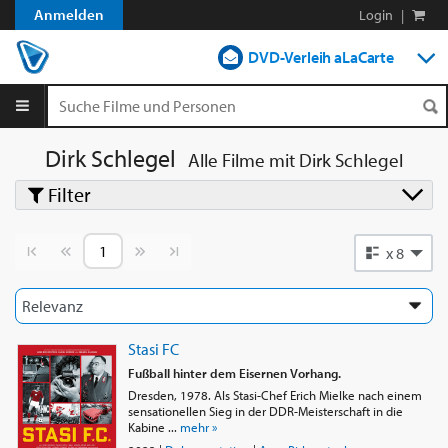
Anmelden
Login
|
DVD-Verleih aLaCarte
DVD-Verleih im Abo
Streamen
Dirk Schlegel
Alle Filme mit
Dirk Schlegel
Filter
Shop
Blog
Vorherige Seite
Nächste Seite
x 8
Stasi FC
Fußball hinter dem Eisernen Vorhang.
Dresden, 1978. Als Stasi-Chef Erich Mielke nach einem
sensationellen Sieg in der DDR-Meisterschaft in die
Kabine ...
mehr »