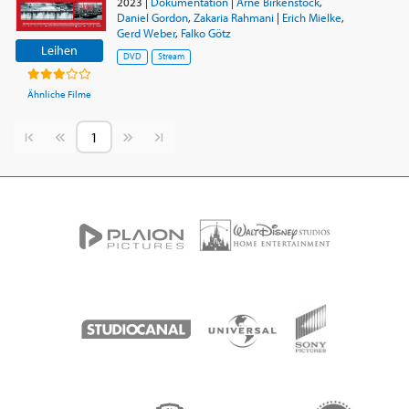
2023
|
Dokumentation
|
Arne Birkenstock
,
Daniel Gordon
,
Zakaria Rahmani
|
Erich Mielke
,
Gerd Weber
,
Falko Götz
Leihen
DVD
Stream
Ähnliche Filme
Vorherige Seite
Nächste Seite