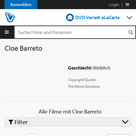
Anmelden
Login
|
DVD-Verleih aLaCarte
DVD-Verleih im Abo
Streamen
Cloe Barreto
Shop
Geschlecht:
Weiblich
Blog
Copyright/Quelle:
The Movie Database
Alle Filme mit
Cloe Barreto
Filter