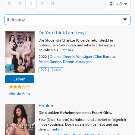
Vorherige Seite
Nächste Seite
x 8
Do You Think I am Sexy?
Die Studentin Charlize (Cloe Barreto) steckt in
notorischen Geldnöten und arbeitet deswegen
heimlich als ...
mehr »
2022
|
Drama
|
Dennis Marasigan
|
Cloe Barreto
,
Marco Gomez
,
Dennis Marasigan
DVD
Stream
Leihen
Ähnliche Filme
Hooker
Die dunklen Geheimnisse eines Escort Girls.
Elise (Cloe Barreto) ist hübsch und arbeitet erfolgreich
im Sexbusiness. Doch als sie sich verliebt und aus
dem ...
mehr »