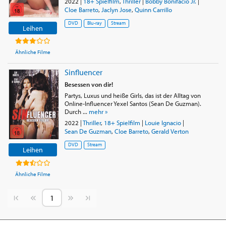
2022
|
18+ Spielfilm
,
Thriller
|
Bobby Bonifacio Jr.
|
Cloe Barreto
,
Jaclyn Jose
,
Quinn Carrillo
DVD
Blu-ray
Stream
Leihen
Ähnliche Filme
Sinfluencer
Besessen von dir!
Partys, Luxus und heiße Girls, das ist der Alltag von
Online-Influencer Yexel Santos (Sean De Guzman).
Durch ...
mehr »
2022
|
Thriller
,
18+ Spielfilm
|
Louie Ignacio
|
Sean De Guzman
,
Cloe Barreto
,
Gerald Verton
DVD
Stream
Leihen
Ähnliche Filme
Vorherige Seite
Nächste Seite