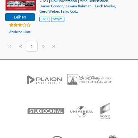
2023
|
Dokumentation
|
Arne Birkenstock
,
Daniel Gordon
,
Zakaria Rahmani
|
Erich Mielke
,
Gerd Weber
,
Falko Götz
Leihen
DVD
Stream
Ähnliche Filme
Vorherige Seite
Nächste Seite