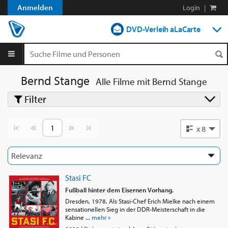
Anmelden
Login
|
DVD-Verleih aLaCarte
DVD-Verleih im Abo
Streamen
Bernd Stange
Alle Filme mit
Bernd Stange
Filter
Shop
Blog
Vorherige Seite
Nächste Seite
x 8
Stasi FC
Fußball hinter dem Eisernen Vorhang.
Dresden, 1978. Als Stasi-Chef Erich Mielke nach einem
sensationellen Sieg in der DDR-Meisterschaft in die
Kabine ...
mehr »