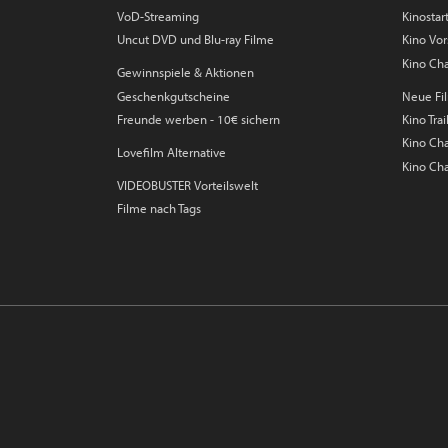
VoD-Streaming
Kinostar
Uncut DVD und Blu-ray Filme
Kino Vo
Kino Cha
Gewinnspiele & Aktionen
Geschenkgutscheine
Neue Fil
Freunde werben - 10€ sichern
Kino Trai
Kino Char
Lovefilm Alternative
Kino Cha
VIDEOBUSTER Vorteilswelt
Filme nach Tags