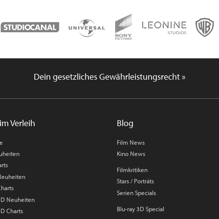
Dein gesetzliches Gewährleistungsrecht »
im Verleih
Blog
me
Film News
uheiten
Kino News
rts
Filmkritiken
 Neuheiten
Stars / Porträts
Charts
Serien Specials
 3D Neuheiten
Blu-ray 3D Special
3D Charts