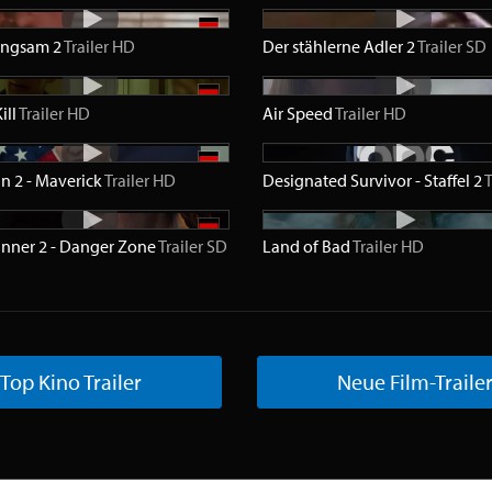
langsam 2
Trailer
HD
Der stählerne Adler 2
Trailer
SD
ill
Trailer
HD
Air Speed
Trailer
HD
n 2 - Maverick
Trailer
HD
Designated Survivor - Staffel 2
T
nner 2 - Danger Zone
Trailer
SD
Land of Bad
Trailer
HD
Top Kino Trailer
Neue Film-Traile