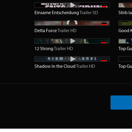
Einsame Entscheidung
Trailer
SD
Stirb 
Delta Force
Trailer
HD
Good K
12 Strong
Trailer
HD
Top Gu
Shadow in the Cloud
Trailer
HD
Top Gu