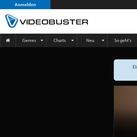
Anmelden
Genres
Charts
Neu
So geht's
Ei