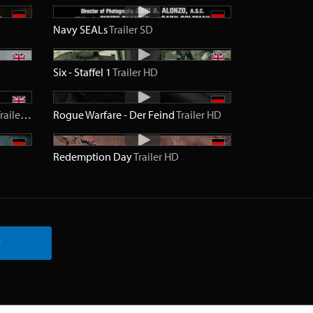
Navy SEALs
Trailer
SD
Six - Staffel 1
Trailer
HD
railer
HD
Rogue Warfare - Der Feind
Trailer
HD
Redemption Day
Trailer
HD
r