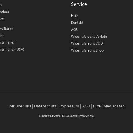
Service
ts
rschau
Hilfe
rts
Kontakt
m Trailer
AGB
ler
Widerrufsrecht Verleih
ts Trailer
Widerrufsrecht VOD
rts Trailer (USA)
Widerrufsrecht Shop
|
|
|
|
|
Wir über uns
Datenschutz
Impressum
AGB
Hilfe
Mediadaten
© 2026 VIDEOBUSTER (Netleih GmbH & Co. KG)