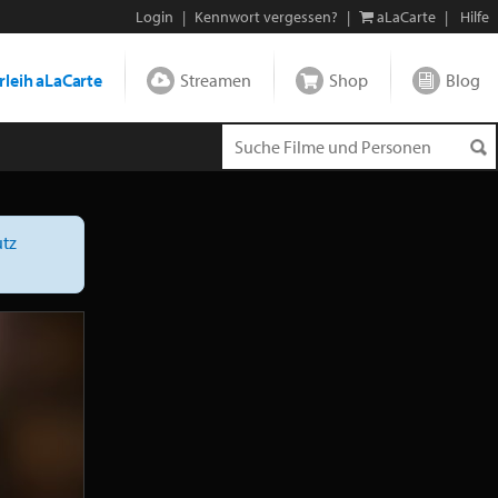
Login
|
Kennwort vergessen?
|
aLaCarte
|
Hilfe
leih aLaCarte
Streamen
Shop
Blog
tz