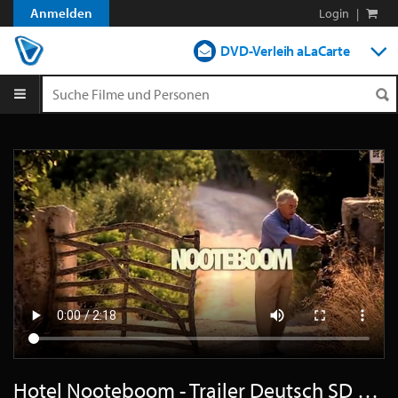
Anmelden
Login
|
DVD-Verleih aLaCarte
DVD-Verleih im Abo
Streamen
Shop
Blog
Hotel Nooteboom - Trailer Deutsch SD