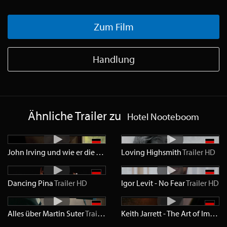
Zum Film
Handlung
Ähnliche Trailer zu
Hotel Nooteboom
John Irving und wie er die Welt sieht
Loving Highsmith
Trailer
HD
Trailer
HD
Dancing Pina
Trailer
HD
Igor Levit - No Fear
Trailer
HD
Alles über Martin Suter
Trailer
HD
Keith Jarrett - The Art of Improvisation