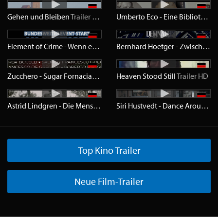
Gehen und Bleiben
Trailer
HD
Umberto Eco - Eine Bibliothek der Welt
Element of Crime - Wenn es dunkel und kalt wird in Berlin
Trailer
Bernhard Hoetger - Zwischen den Welten
Zucchero - Sugar Fornaciari
Trailer
Heaven Stood Still
HD
Trailer
HD
Astrid Lindgren - Die Menschheit hat den Verstand verloren
Traile
Siri Hustvedt - Dance Around Yourself
Top Kino Trailer
Neue Film-Trailer