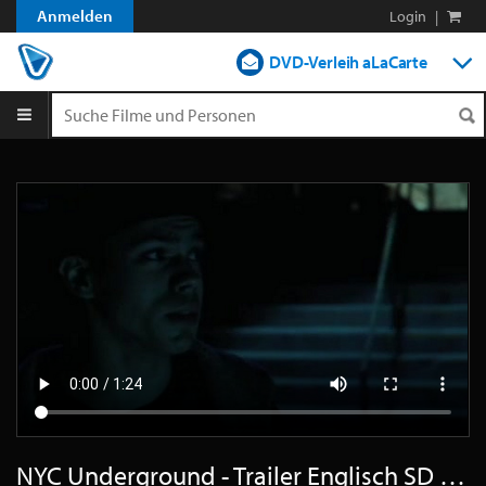
Anmelden
Login
|
DVD-Verleih aLaCarte
DVD-Verleih im Abo
Streamen
Shop
Blog
NYC Underground - Trailer Englisch SD