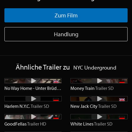
Zum Film
Handlung
Ähnliche Trailer zu
NYC Underground
No Way Home - Unter Brüdern
Trailer
Money Train
SD
Trailer
SD
Harlem N.Y.C.
Trailer
SD
New Jack City
Trailer
SD
GoodFellas
Trailer
HD
White Lines
Trailer
SD