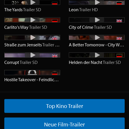
The Yards
Trailer
SD
Leon
Trailer
HD
Carlito's Way
Trailer
SD
City of Crime
Trailer
SD
Straße zum Jenseits
Trailer
SD
A Better Tomorrow - City Wolf
Tr
Corrupt
Trailer
SD
Helden der Nacht
Trailer
SD
Hostile Takeover - Feindliche Übernahme
Trailer
HD
Top Kino Trailer
Neue Film-Trailer