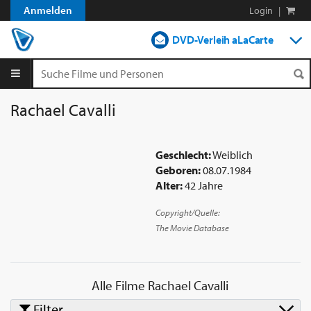
Anmelden
Login
|
DVD-Verleih aLaCarte
DVD-Verleih im Abo
Streamen
Rachael Cavalli
Shop
Geschlecht:
Weiblich
Blog
Geboren:
08.07.1984
Alter:
42 Jahre
Copyright/Quelle:
The Movie Database
Alle Filme
Rachael Cavalli
Filter