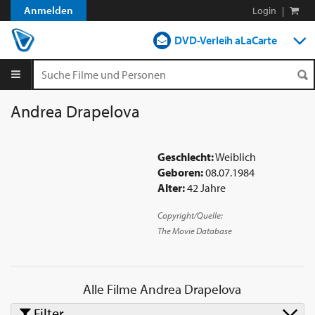
Anmelden
Login
|
DVD-Verleih aLaCarte
DVD-Verleih im Abo
Streamen
Andrea Drapelova
Shop
Geschlecht:
Weiblich
Blog
Geboren:
08.07.1984
Alter:
42 Jahre
Copyright/Quelle:
The Movie Database
Alle Filme
Andrea Drapelova
Filter