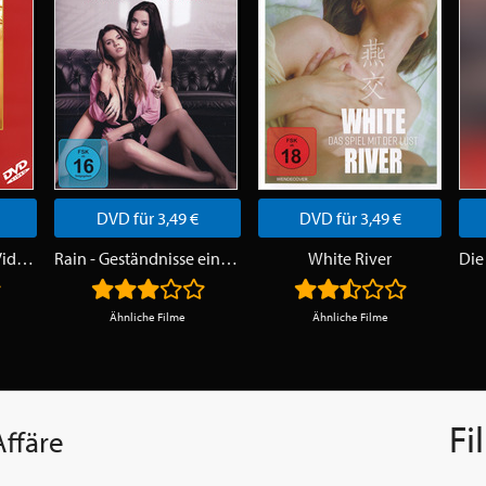
DVD für 3,49 €
DVD für 3,49 €
Playboy - Playmate Video Kalender 1999
Rain - Geständnisse eines Camgirls
White River
Ähnliche Filme
Ähnliche Filme
Fi
Affäre