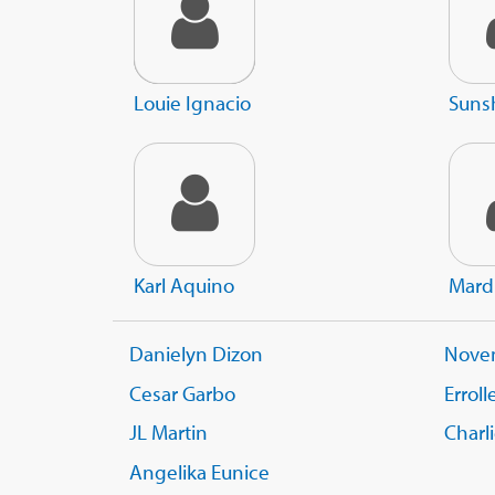
Louie Ignacio
Suns
Karl Aquino
Mard
Danielyn Dizon
Nove
Cesar Garbo
Erroll
JL Martin
Charl
Angelika Eunice