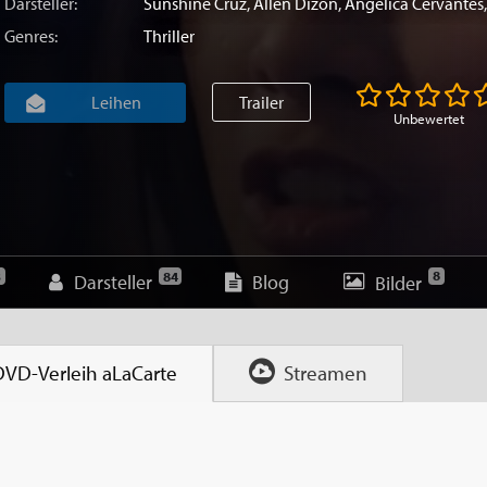
Darsteller:
Sunshine Cruz
,
Allen Dizon
,
Angelica Cervantes
Genres:
Thriller
Leihen
Trailer
Unbewertet
8
3
84
Darsteller
Blog
Bilder
DVD-Verleih
aLaCarte
Streamen