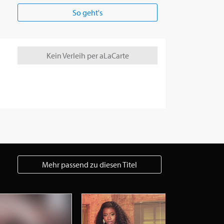
So geht's
Kein Verleih per aLaCarte
Mehr passend zu diesen Titel