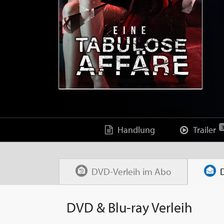
Handlung
Trailer
DVD-Verleih im
Abo
DVD & Blu-ray Verleih