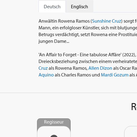
Deutsch
Englisch
Anwältin Rowena Ramos (
Sunshine Cruz
) sorgt
Mann, ein erfolgloser Künstler, sich mit blutjun
Betrugs verdächtigt, setzt Rowena eine Prostituie
jungen Dame...
'An Affair to Forget - Eine tabulose Affäre' (2022)
Dreiecksbeziehung zwischen einem verheirateten
Cruz
als Rowena Ramos,
Allen Dizon
als Oscar R
Aquino
als Charles Ramos und
Mardi Gozum
als 
R
Regisseur