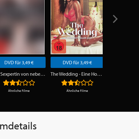
DVD für 3,49 €
DVD für 3,49 €
DVD für 
Die Sexpertin von nebenan
The Wedding - Eine Hochzeit voller Lust
Do You Think 
Ähnliche Filme
Ähnliche Filme
Ähnliche 
lmdetails