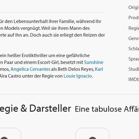
Origi
Prod
 für den Lebensunterhalt ihrer Familie, während ihr
Regi
gen Models vergnügt. Weil sie ihren Mann des
rte auf ihn an. Doch auch sie erliegt den Reizen der
Genr
Schl
, ein heißer Erotikthriller um eine gefährliche
Spra
 Paar und einem Escort-Girl, besetzt mit
Sunshine
amos,
Angelica Cervantes
als Beth Delos Reyes,
Karl
Studi
Aira Castro unter der Regie von
Louie Ignacio
.
IMDb
egie & Darsteller
Eine tabulose Affä