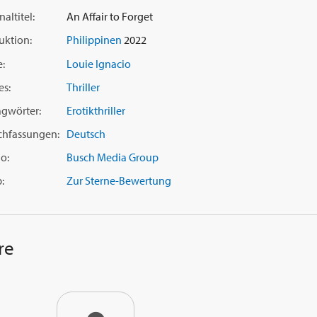
naltitel:
An Affair to Forget
uktion:
Philippinen
2022
e:
Louie Ignacio
es:
Thriller
agwörter:
Erotikthriller
chfassungen:
Deutsch
o:
Busch Media Group
:
Zur Sterne-Bewertung
re