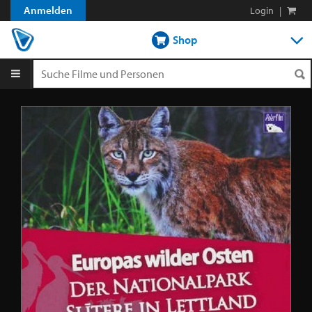
Anmelden
Login
|
Shop
DVD-Verleih im Abo
DVD-Verleih aLaCarte
Streamen
Blog