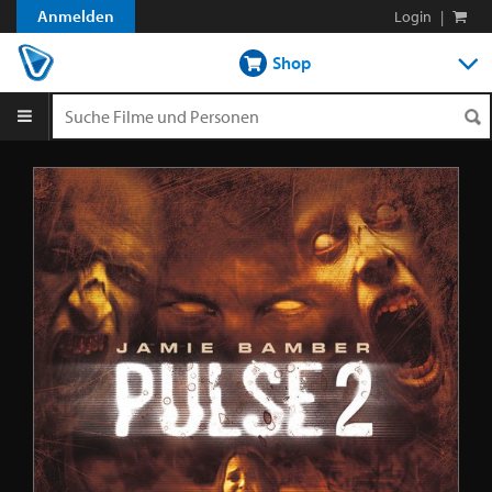
Anmelden
Login
|
Shop
DVD-Verleih im Abo
DVD-Verleih aLaCarte
Streamen
Blog