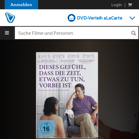
Anmelden
Login
|
DVD-Verleih aLaCarte
DVD-Verleih im Abo
Streamen
Shop
Blog