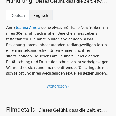
Handlung
Dieses Gefühl, dass die Zeit, etwas zu tun, vorbei ist
Deutsch
Englisch
Ann (
Joanna Arnow
), eine etwas mürrische New Yorkerin in
ihren 30ern, fühlt sich in allen Bereichen ihres Lebens
festgefahren. Die Jahre in ihrer langjährigen BDSM-
Beziehung, ihrem unbedeutenden, todlangweiligen Job in
einem mittelständischen Unternehmen und ihrer
streitsüchtigen jüdischen Familie sind zu ihrer eigenen
Enttäuschung und Frustration schnell an ihr vorbeigezogen.
Während sie sich zunehmend entfremdet fühlt, ringt sie mit
sich selbst und ihren wechselnden sexuellen Beziehungen...
Die junge Filmemacherin
Joanna Arnow
zeigt mit ihrem
Weiterlesen »
Spielfilmdebüt 'Dieses Gefühl, dass die Zeit, etwas zu tun,
vorbei ist' (2023), bei dem sie neben Regie, Drehbuch und
Schnitt auch gleich die Hauptrolle übernahm, dass sie eine
der mutigsten und kreativsten jungen Stimmen des
Filmdetails
Dieses Gefühl, dass die Zeit, etwas zu tun, vorbei ist
amerikanischen Indie-Kinos ist, deren Arbeit bereits mit den